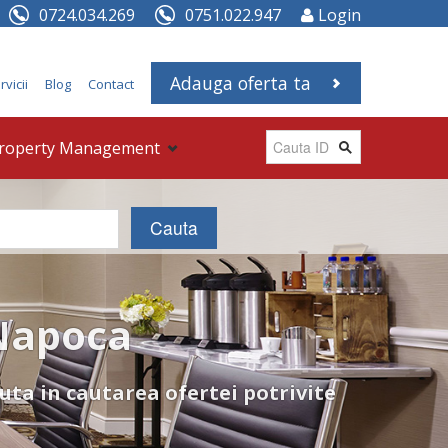
0724.034.269
0751.022.947
Login
Adauga oferta ta
rvicii
Blog
Contact
roperty Management
 Napoca
cuta in cautarea ofertei potrivite