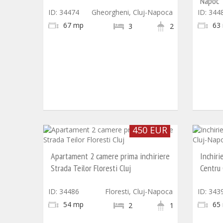
Napoc
ID: 34474
Gheorgheni, Cluj-Napoca
ID: 344
67 mp
63
3
2
450 EUR
Apartament 2 camere prima inchiriere
Inchir
Strada Teilor Floresti Cluj
Centru
ID: 34486
Floresti, Cluj-Napoca
ID: 343
54 mp
65
2
1