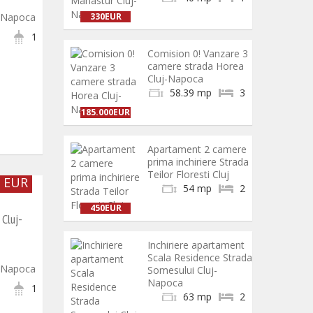
j-Napoca
330EUR
1
Comision 0! Vanzare 3
camere strada Horea
Cluj-Napoca
58.39 mp
3
185.000EUR
Apartament 2 camere
prima inchiriere Strada
Teilor Floresti Cluj
 EUR
54 mp
2
450EUR
 Cluj-
Inchiriere apartament
Scala Residence Strada
j-Napoca
Somesului Cluj-
Napoca
1
63 mp
2