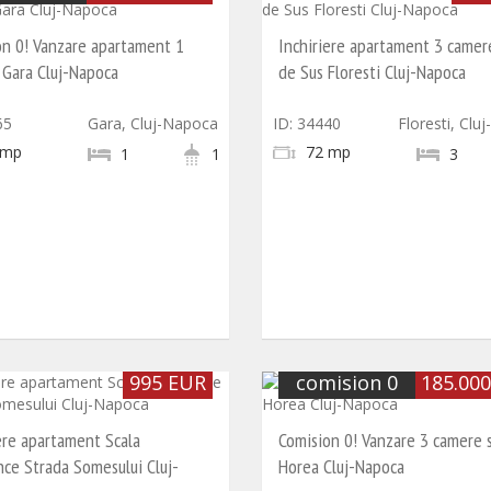
on 0! Vanzare apartament 1
Inchiriere apartament 3 camer
 Gara Cluj-Napoca
de Sus Floresti Cluj-Napoca
65
Gara, Cluj-Napoca
ID: 34440
Floresti, Clu
 mp
72 mp
1
1
3
995 EUR
comision 0
185.00
ere apartament Scala
Comision 0! Vanzare 3 camere 
ce Strada Somesului Cluj-
Horea Cluj-Napoca