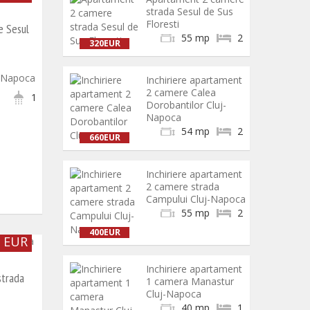
strada Sesul de Sus
Floresti
e Sesul
55 mp
2
320EUR
j-Napoca
Inchiriere apartament
2 camere Calea
1
Dorobantilor Cluj-
Napoca
54 mp
2
660EUR
Inchiriere apartament
2 camere strada
Campului Cluj-Napoca
55 mp
2
400EUR
0 EUR
Inchiriere apartament
strada
1 camera Manastur
Cluj-Napoca
40 mp
1