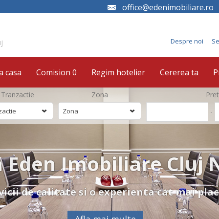
office@edenimobiliare.ro
Despre noi
Se
j
a casa
Comision 0
Regim hotelier
Cererea ta
P
 Tranzactie
Zona
Pret
-
zactie
Zona
 Eden Imobiliare Cluj
icii de calitate si o experienta cat mai pla