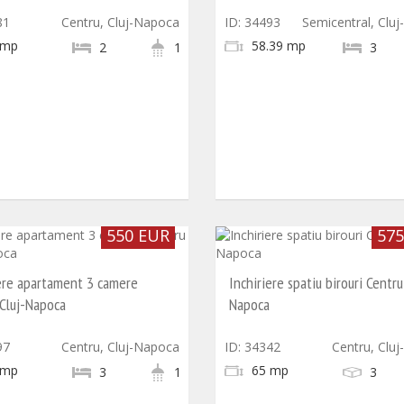
81
Centru, Cluj-Napoca
ID: 34493
Semicentral, Clu
 mp
58.39 mp
2
1
3
550 EUR
575
iere apartament 3 camere
Inchiriere spatiu birouri Centru
 Cluj-Napoca
Napoca
97
Centru, Cluj-Napoca
ID: 34342
Centru, Clu
 mp
65 mp
3
1
3