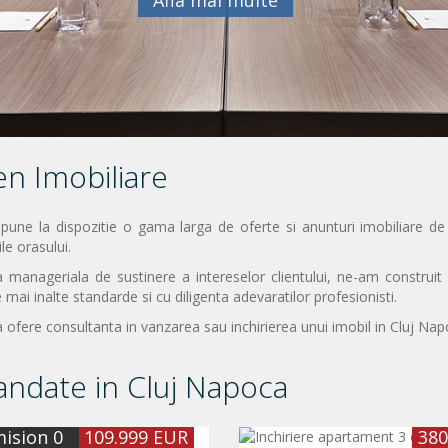
Afla mai multe
den Imobiliare
 pune la dispozitie o gama larga de oferte si anunturi imobiliare de 
ile orasului.
ica manageriala de sustinere a intereselor clientului, ne-am construi
e mai inalte standarde si cu diligenta adevaratilor profesionisti.
 ofere consultanta in vanzarea sau inchirierea unui imobil in Cluj Napo
andate in Cluj Napoca
ision 0
109.999 EUR
380