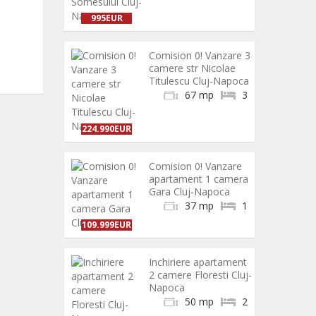
995EUR
Comision 0! Vanzare 3
camere str Nicolae
Titulescu Cluj-Napoca
67 mp
3
224.990EUR
Comision 0! Vanzare
apartament 1 camera
Gara Cluj-Napoca
37 mp
1
109.999EUR
Inchiriere apartament
2 camere Floresti Cluj-
Napoca
50 mp
2