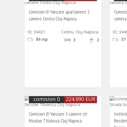
Comision 0! Vanzare apartament 3
Comisi
camere Centru Cluj-Napoca
camera
ID: 34421
Centru, Cluj-Napoca
ID: 344
89 mp
37
3
2
comision 0
224.990 EUR
Comision 0! Vanzare 3 camere str
Inchiri
Nicolae Titulescu Cluj-Napoca
Residen