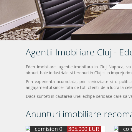
Agentii Imobiliare Cluj - E
Eden Imobiliare, agentie imobiliara in Cluj Napoca, va
birouri, hale industriale si terenuri in Cluj si in imprejurim
Prin experienta acumulata, prin seriozitate si o polit
angajamentul sincer fata de toti clientii de a lucra la cel
Daca sunteti in cautarea unei echipe serioase care sa va
Anunturi imobiliare recom
comision 0
305.000 EUR
com