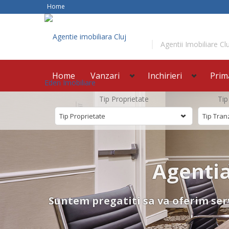
Home
Agentii Imobiliare Clu
Home
Vanzari
Inchirieri
Prim
Tip Proprietate
Tip
Tip Proprietate
Tip Tran
Agentia
Suntem pregatiti sa va oferim serv