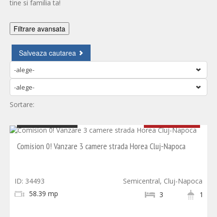
tine si familia ta!
Filtrare avansata
Alege cartiere
-alege-
Nr. camere
-alege-
Pret vanzare
Sortare:
An constructie
comision 0
185.000 EUR
Stare
Comision 0! Vanzare 3 camere strada Horea Cluj-Napoca
Etaj
ID: 34493
Semicentral, Cluj-Napoca
Suprafata utila
58.39 mp
3
1
Compartimentare