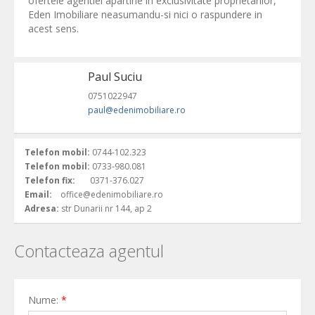
ofertele agentiei apartine in exclusivitate proprietarilor,
Eden Imobiliare neasumandu-si nici o raspundere in
acest sens.
Paul Suciu
0751022947
paul@edenimobiliare.ro
Telefon mobil:
0744-102.323
Telefon mobil:
0733-980.081
Telefon fix:
0371-376.027
Email:
office@edenimobiliare.ro
Adresa:
str Dunarii nr 144, ap 2
Contacteaza agentul
Nume:
*