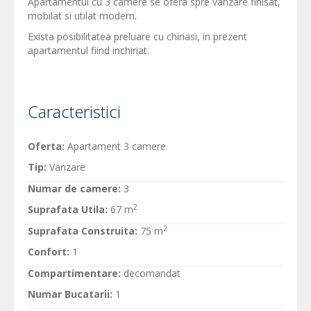
Apartamentul cu 3 camere se ofera spre vanzare finisat,
mobilat si utilat modern.
Exista posibilitatea preluare cu chiriasi, in prezent
apartamentul fiind inchiriat.
Caracteristici
Oferta:
Apartament 3 camere
Tip:
Vanzare
Numar de camere:
3
2
Suprafata Utila:
67 m
2
Suprafata Construita:
75 m
Confort:
1
Compartimentare:
decomandat
Numar Bucatarii:
1