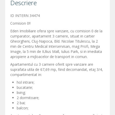
Descriere
ID INTERN 34474
Comision 0!!
Eden Imobiliare ofera spre vanzare, cu comision 0 de la
cumparator, apartament 3 camere, situat in cartier
Gheorgheni, Cluj-Napoca, Bld. Nicolae Titulescu, la 2
min de Centru Medical Interservisan, mag Profi, Mega
Image, la 5 min de IUlius Mall, Iulius Park, si in imediata
apropiere a mijloacelor de transport in comun.
Apartamentul cu 3 camere oferit spre vanzare are
suprafata utila de 67,69 mp, fiind decomandat, etaj 3/4,
compartimentat in:
hol intrare;
bucatarie;
living;
2 dormitoare;
2 bai;
balcon;