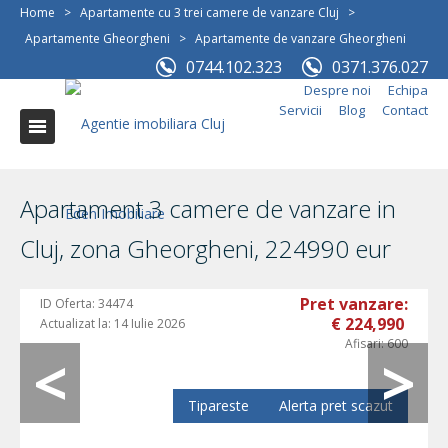
Home
>
Apartamente cu 3 trei camere de vanzare Cluj
>
Apartamente Gheorgheni
>
Apartamente de vanzare Gheorgheni
0744.102.323
0371.376.027
Despre noi
Echipa
Servicii
Blog
Contact
Apartament 3 camere de vanzare in
Cluj, zona Gheorgheni, 224990 eur
Pret vanzare:
ID Oferta:
34474
€ 224,990
Actualizat la:
14 Iulie 2026
Afisari:
600
Tipareste
Alerta pret scazut