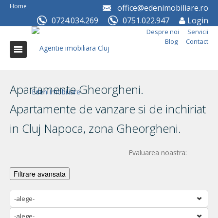
Home
office@edenimobiliare.ro
0724.034.269
0751.022.947
Login
Despre noi
Servicii
Blog
Contact
Apartamente Gheorgheni.
Apartamente de vanzare si de inchiriat
in Cluj Napoca, zona Gheorgheni.
Evaluarea noastra:
Filtrare avansata
-alege-
-alege-