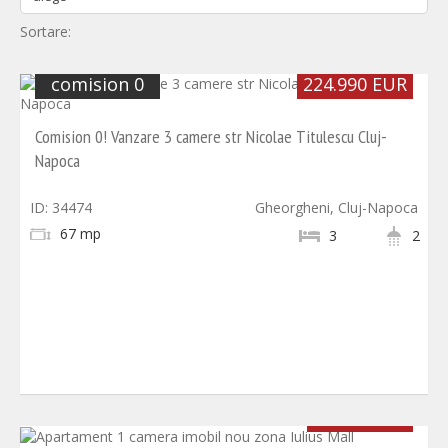
Sortare:
comision 0
224.990 EUR
Comision 0! Vanzare 3 camere str Nicolae Titulescu Cluj-
Napoca
ID: 34474
Gheorgheni, Cluj-Napoca
67 mp
3
2
72.000 EUR