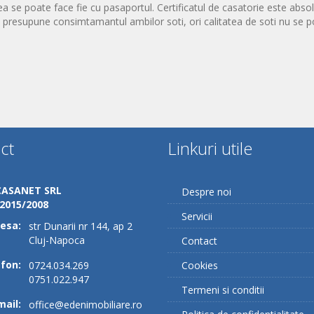
rea se poate face fie cu pasaportul. Certificatul de casatorie este absol
resupune consimtamantul ambilor soti, ori calitatea de soti nu se poa
ct
Linkuri utile
CASANET SRL
Despre noi
/2015/2008
Servicii
esa:
str Dunarii nr 144, ap 2
Cluj-Napoca
Contact
fon:
0724.034.269
Cookies
0751.022.947
Termeni si conditii
mail:
office@edenimobiliare.ro