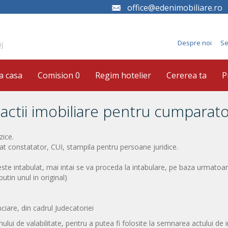
office@edenimobiliare.ro
Despre noi
Se
j
a casa
Comision 0
Regim hotelier
Cererea ta
P
actii imobiliare pentru cumparato
zice.
ficat constatator, CUI, stampila pentru persoane juridice.
te intabulat, mai intai se va proceda la intabulare, pe baza urmatoar
utin unul in original)
ciare, din cadrul Judecatoriei
nului de valabilitate, pentru a putea fi folosite la semnarea actului de i