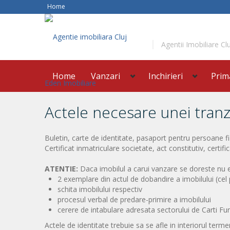
Home
Agentii Imobiliare Clu
Home
Vanzari
Inchirieri
Prim
Actele necesare unei tranz
Buletin, carte de identitate, pasaport pentru persoane fi
Certificat inmatriculare societate, act constitutiv, certi
ATENTIE:
Daca imobilul a carui vanzare se doreste nu es
2 exemplare din actul de dobandire a imobilului (cel p
schita imobilului respectiv
procesul verbal de predare-primire a imobilului
cerere de intabulare adresata sectorului de Carti Fun
Actele de identitate trebuie sa se afle in interiorul terme