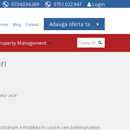
0724.034.269
0751.022.947
Login
Adauga oferta ta
rvicii
Blog
Contact
roperty Management
ri
elor acte:
nstrainare a imobilului.In cazul in care buletinul/cartea