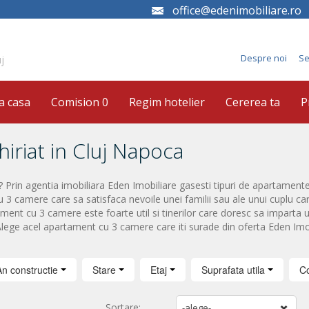
office@edenimobiliare.ro
Despre noi
Se
j
a casa
Comision 0
Regim hotelier
Cererea ta
P
iriat in Cluj Napoca
 Prin agentia imobiliara Eden Imobiliare gasesti tipuri de apartamente
u 3 camere care sa satisfaca nevoile unei familii sau ale unui cuplu ca
t cu 3 camere este foarte util si tinerilor care doresc sa imparta u
lege acel apartament cu 3 camere care iti surade din oferta Eden Imo
An constructie
Stare
Etaj
Suprafata utila
C
Sortare:
-alege-