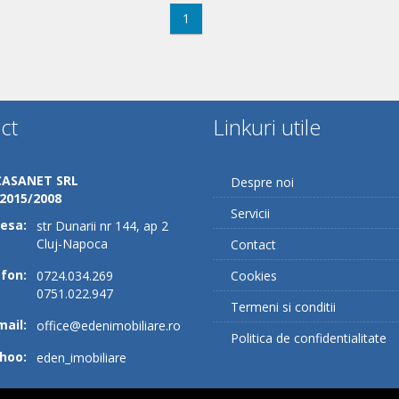
1
ct
Linkuri utile
CASANET SRL
Despre noi
/2015/2008
Servicii
esa:
str Dunarii nr 144, ap 2
Cluj-Napoca
Contact
fon:
0724.034.269
Cookies
0751.022.947
Termeni si conditii
mail:
office@edenimobiliare.ro
Politica de confidentialitate
hoo:
eden_imobiliare