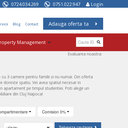
0724.034.269
0751.022.947
Login
Adauga oferta ta
rvicii
Blog
Contact
roperty Management
Evaluarea noastra:
 cu 3 camere pentru familii si nu numai. Din oferta
re doreste spatiu. Vei avea spatiul necesar in
n apartament pe timpul studentiei. Poti alege un
biliare din Cluj Napoca!
ompartimentare
Comision 0%
-alege-