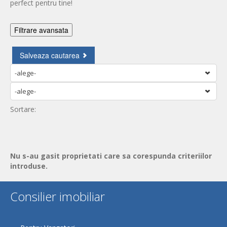
perfect pentru tine!
Filtrare avansata
Alege cartiere
-alege-
Nr. camere
-alege-
Pret vanzare
Sortare:
An constructie
Stare
Nu s-au gasit proprietati care sa corespunda criteriilor
introduse.
Etaj
Consilier imobiliar
Suprafata utila
Compartimentare