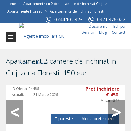
Home
>
Apartamente cu 2 doua camere de inchiriat Cluj
>
Apartamente Floresti
>
Apartamente de inchiriat Floresti
0744.102.323
0371.376.027
Despre noi
Echipa
Servicii
Blog
Contact
Apartament 2 camere de inchiriat in
Cluj, zona Floresti, 450 eur
Pret inchiriere
ID Oferta:
34486
€ 450
Actualizat la:
31 Martie 2026
Afisari:
347
Tipareste
Alerta pret scazut