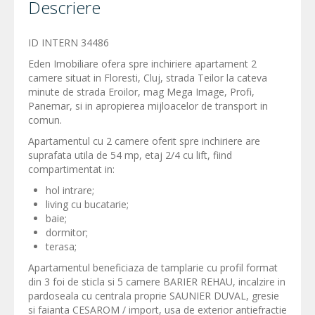
Descriere
ID INTERN 34486
Eden Imobiliare ofera spre inchiriere apartament 2
camere situat in Floresti, Cluj, strada Teilor la cateva
minute de strada Eroilor, mag Mega Image, Profi,
Panemar, si in apropierea mijloacelor de transport in
comun.
Apartamentul cu 2 camere oferit spre inchiriere are
suprafata utila de 54 mp, etaj 2/4 cu lift, fiind
compartimentat in:
hol intrare;
living cu bucatarie;
baie;
dormitor;
terasa;
Apartamentul beneficiaza de tamplarie cu profil format
din 3 foi de sticla si 5 camere BARIER REHAU, incalzire in
pardoseala cu centrala proprie SAUNIER DUVAL, gresie
si faianta CESAROM / import, usa de exterior antiefractie