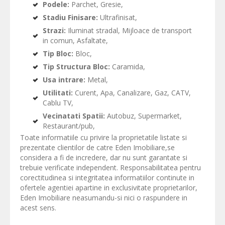
Podele:
Parchet, Gresie,
Stadiu Finisare:
Ultrafinisat,
Strazi:
Iluminat stradal, Mijloace de transport
in comun, Asfaltate,
Tip Bloc:
Bloc,
Tip Structura Bloc:
Caramida,
Usa intrare:
Metal,
Utilitati:
Curent, Apa, Canalizare, Gaz, CATV,
Cablu TV,
Vecinatati Spatii:
Autobuz, Supermarket,
Restaurant/pub,
Toate informatiile cu privire la proprietatile listate si
prezentate clientilor de catre Eden Imobiliare,se
considera a fi de incredere, dar nu sunt garantate si
trebuie verificate independent. Responsabilitatea pentru
corectitudinea si integritatea informatiilor continute in
ofertele agentiei apartine in exclusivitate proprietarilor,
Eden Imobiliare neasumandu-si nici o raspundere in
acest sens.