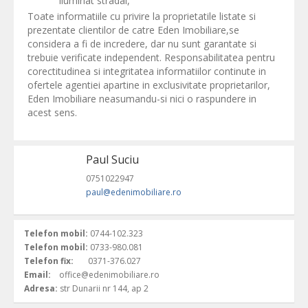
Iluminat stradal,
Toate informatiile cu privire la proprietatile listate si
prezentate clientilor de catre Eden Imobiliare,se
considera a fi de incredere, dar nu sunt garantate si
trebuie verificate independent. Responsabilitatea pentru
corectitudinea si integritatea informatiilor continute in
ofertele agentiei apartine in exclusivitate proprietarilor,
Eden Imobiliare neasumandu-si nici o raspundere in
acest sens.
Paul Suciu
0751022947
paul@edenimobiliare.ro
Telefon mobil:
0744-102.323
Telefon mobil:
0733-980.081
Telefon fix:
0371-376.027
Email:
office@edenimobiliare.ro
Adresa:
str Dunarii nr 144, ap 2