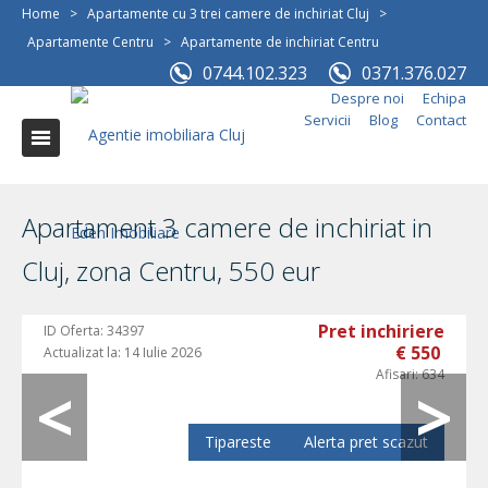
Home
>
Apartamente cu 3 trei camere de inchiriat Cluj
>
Apartamente Centru
>
Apartamente de inchiriat Centru
0744.102.323
0371.376.027
Despre noi
Echipa
Servicii
Blog
Contact
Apartament 3 camere de inchiriat in
Cluj, zona Centru, 550 eur
Pret inchiriere
ID Oferta:
34397
€ 550
Actualizat la:
14 Iulie 2026
Afisari:
634
Tipareste
Alerta pret scazut