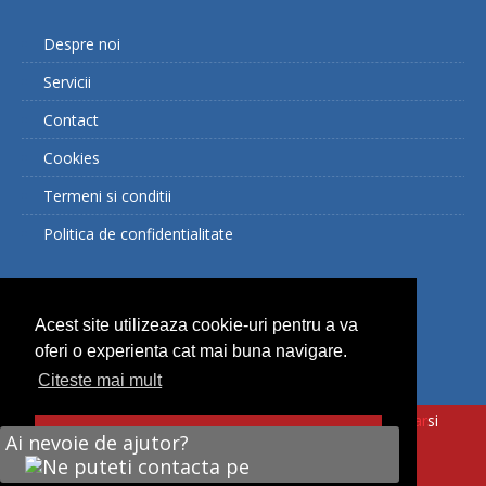
Despre noi
Servicii
Contact
Cookies
Termeni si conditii
Politica de confidentialitate
Facebook
Acest site utilizeaza cookie-uri pentru a va
oferi o experienta cat mai buna navigare.
Citeste mai mult
© Copyright 2017 Eden Imobiliare. O solutie
Soft Imobiliar
si
Am inteles
Ai nevoie de ajutor?
VDI.ro - agentii imobiliare Cluj