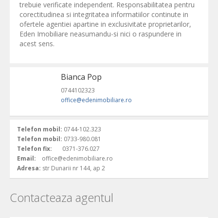
trebuie verificate independent. Responsabilitatea pentru
corectitudinea si integritatea informatiilor continute in
ofertele agentiei apartine in exclusivitate proprietarilor,
Eden Imobiliare neasumandu-si nici o raspundere in
acest sens.
Bianca Pop
0744102323
office@edenimobiliare.ro
Telefon mobil:
0744-102.323
Telefon mobil:
0733-980.081
Telefon fix:
0371-376.027
Email:
office@edenimobiliare.ro
Adresa:
str Dunarii nr 144, ap 2
Contacteaza agentul