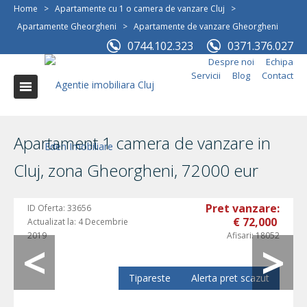
Home
>
Apartamente cu 1 o camera de vanzare Cluj
>
Apartamente Gheorgheni
>
Apartamente de vanzare Gheorgheni
0744.102.323
0371.376.027
Despre noi
Echipa
Servicii
Blog
Contact
Apartament 1 camera de vanzare in
Cluj, zona Gheorgheni, 72000 eur
Pret vanzare:
ID Oferta:
33656
€ 72,000
Actualizat la:
4 Decembrie
2019
Afisari:
18052
Tipareste
Alerta pret scazut