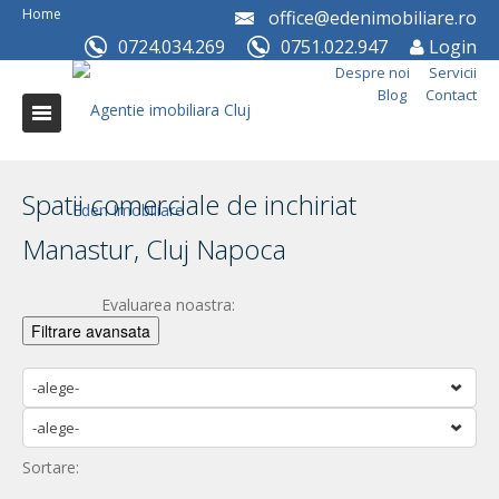
Home
office@edenimobiliare.ro
0724.034.269
0751.022.947
Login
Despre noi
Servicii
Blog
Contact
Spatii comerciale de inchiriat
Manastur, Cluj Napoca
Evaluarea noastra:
Filtrare avansata
-alege-
-alege-
Sortare: