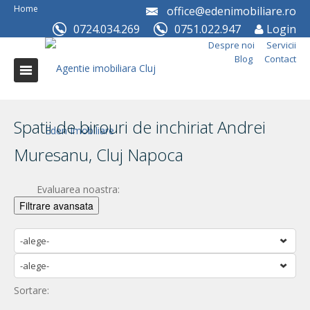
Home
office@edenimobiliare.ro
0724.034.269
0751.022.947
Login
Despre noi
Servicii
Blog
Contact
Spatii de birouri de inchiriat Andrei
Muresanu, Cluj Napoca
Evaluarea noastra:
Filtrare avansata
-alege-
-alege-
Sortare: