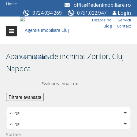
Home
office@edenimobiliare.ro
0724.034.269
0751.022.947
Login
Despre noi
Servicii
Blog
Contact
Apartamente de inchiriat Zorilor, Cluj
Napoca
Evaluarea noastra:
Filtrare avansata
-alege-
-alege-
Sortare: