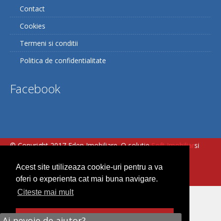
Contact
Cookies
Termeni si conditii
Politica de confidentialitate
Facebook
© Copyright 2017 Eden Imobiliare. O solutie
Soft Imobiliar
si
VDI.ro - agentii imobiliare Cluj
Acest site utilizeaza cookie-uri pentru a va
oferi o experienta cat mai buna navigare.
Citeste mai mult
Am inteles
Ai nevoie de ajutor?