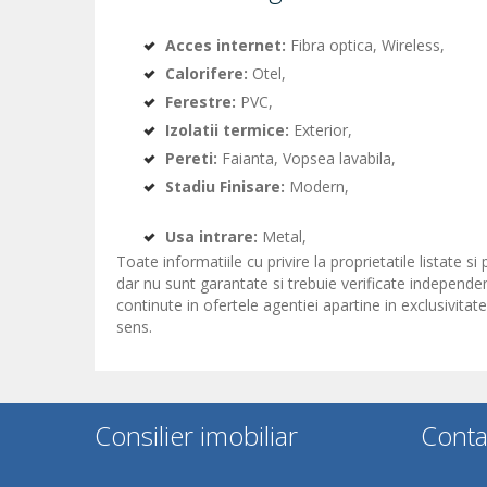
Acces internet:
Fibra optica, Wireless,
Calorifere:
Otel,
Ferestre:
PVC,
Izolatii termice:
Exterior,
Pereti:
Faianta, Vopsea lavabila,
Stadiu Finisare:
Modern,
Usa intrare:
Metal,
Toate informatiile cu privire la proprietatile listate s
dar nu sunt garantate si trebuie verificate independen
continute in ofertele agentiei apartine in exclusivita
sens.
Consilier imobiliar
Conta