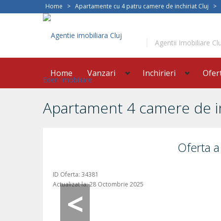
Home
>
Apartamente cu 4 patru camere de inchiriat Cluj
>
Agentii Imobiliare Clu
Home
Vanzari
Inchirieri
Ofer
Apartament 4 camere de inch
Oferta a
ID Oferta:
34381
Actualizat la:
28 Octombrie 2025