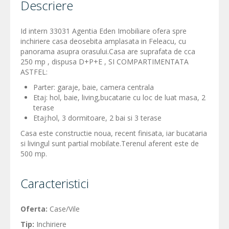
Descriere
Id intern 33031 Agentia Eden Imobiliare ofera spre
inchiriere casa deosebita amplasata in Feleacu, cu
panorama asupra orasului.Casa are suprafata de cca
250 mp , dispusa D+P+E , SI COMPARTIMENTATA
ASTFEL:
Parter: garaje, baie, camera centrala
Etaj: hol, baie, living,bucatarie cu loc de luat masa, 2
terase
Etaj:hol, 3 dormitoare, 2 bai si 3 terase
Casa este constructie noua, recent finisata, iar bucataria
si livingul sunt partial mobilate.Terenul aferent este de
500 mp.
Caracteristici
Oferta:
Case/Vile
Tip:
Inchiriere