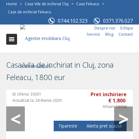
Home
>
Case Vile de inchiriat Cluj
>
Case Feleacu
>
Case de inchiriat Feleacu
0744.102.323
0371.376.027
Despre noi
Echipa
Servicii
Blog
Contact
Casa/vila de inchiriat in Cluj, zona
Feleacu, 1800 eur
Pret inchiriere
ID Oferta:
33031
€ 1,800
Actualizat la:
28 Martie 2020
Afisari:
19358
Tipareste
Alerta pret scazut