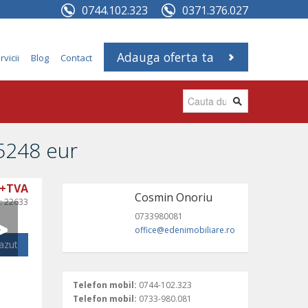
0744.102.323
0371.376.027
Adauga oferta ta
rvicii
Blog
Contact
5248 eur
 +TVA
Cosmin Onoriu
i:
22633
0733980081
office@edenimobiliare.ro
cazut
Telefon mobil:
0744-102.323
Telefon mobil:
0733-980.081