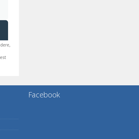
edere,
cest
Facebook