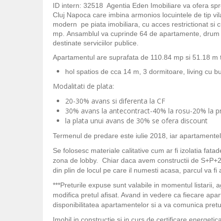
ID intern: 32518 Agentia Eden Imobiliare va ofera sp
Cluj Napoca care imbina armonios locuintele de tip vi
modern pe piata imobiliara, cu acces restrictionat si 
mp. Ansamblul va cuprinde 64 de apartamente, drum de 
destinate serviciilor publice.
Apartamentul are suprafata de 110.84 mp si 51.18 m t
hol spatios de cca 14 m, 3 dormitoare, living cu 
Modalitati de plata:
20-30% avans si diferenta la CF
30% avans la antecontract-40% la rosu-20% la pr
la plata unui avans de 30% se ofera discount
Termenul de predare este iulie 2018, iar apartamentele
Se folosesc materiale calitative cum ar fi izolatia fatad
zona de lobby. Chiar daca avem constructii de S+P+2E+ER
din plin de locul pe care il numesti acasa, parcul va fi a
***Preturile expuse sunt valabile in momentul listarii, 
modifica pretul afisat. Avand in vedere ca fiecare apar
disponibilitatea apartamentelor si a va comunica pretul
Imobil in constructie si in curs de certificare energeti