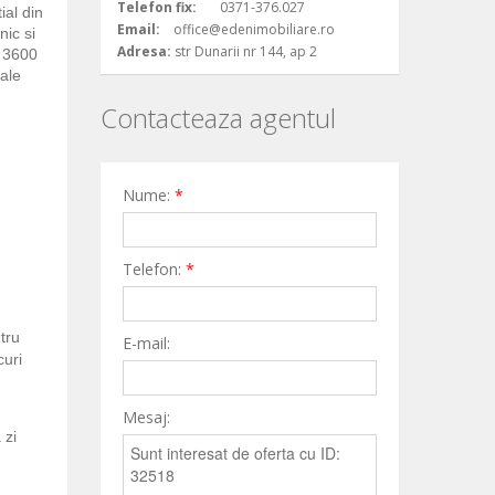
Telefon fix:
0371-376.027
al din
Email:
office@edenimobiliare.ro
nic si
Adresa:
str Dunarii nr 144, ap 2
e 3600
ale
Contacteaza agentul
Nume:
*
Telefon:
*
ntru
E-mail:
curi
Mesaj:
 zi