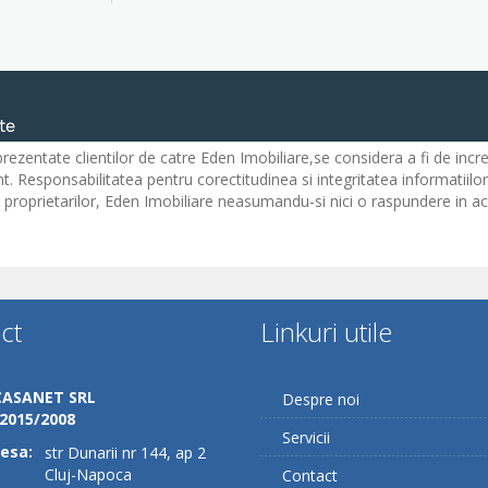
i prezentate clientilor de catre Eden Imobiliare,se considera a fi de incr
t. Responsabilitatea pentru corectitudinea si integritatea informatiilor
te proprietarilor, Eden Imobiliare neasumandu-si nici o raspundere in a
ct
Linkuri utile
CASANET SRL
Despre noi
/2015/2008
Servicii
esa:
str Dunarii nr 144, ap 2
Cluj-Napoca
Contact