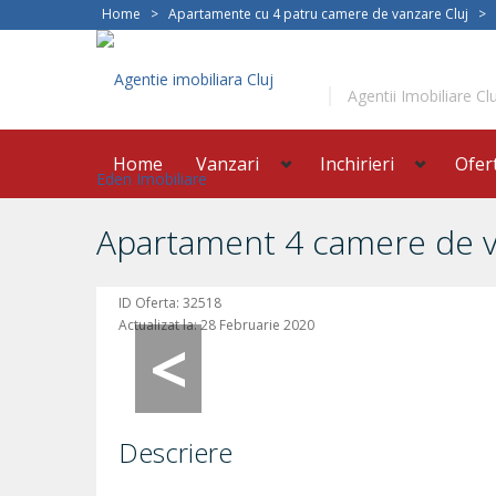
Home
>
Apartamente cu 4 patru camere de vanzare Cluj
>
Agentii Imobiliare Clu
Home
Vanzari
Inchirieri
Ofer
Apartament 4 camere de va
ID Oferta:
32518
Actualizat la:
28 Februarie 2020
Descriere