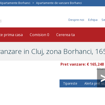
Apartamente Borhanci
>
Apartamente de vanzare Borhanci
Despre noi
Echipa
Se
j
te prima casa
Comision 0
Cererea ta
nzare in Cluj, zona Borhanci, 16
Pret vanzare:
€ 165,248
Afisar
Tipareste
Alerta pret s