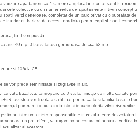
re vanzare apartament cu 4 camere amplasat intr-un ansamblu residenti
la si cele colective cu un numar redus de apartamente intr-un concept u
cu spatii verzi generoase, completat de un parc privat cu o suprafata d
interior cu bariera de acces , gradinita pentru copii si spatii comerci
erasa, fiind compus din
bucatarie 40 mp, 3 bai si terasa gerneroasa de cca 52 mp.
edare si 10% la CF
 se vor preda semifinisate si zugravite in alb.
ei cu vata bazaltica, termopane cu 3 sticle, finisaje de inalta calitate pe
, acestea vor fi dotate cu lift, iar pentru ca tu si familia ta sa te bu
menajat pentru a fi o oaza de liniste si bucurie oferita zilnic riveranilor.
agentia nu isi asuma nici o responsabilitate in cazul in care dezvoltatorul
tament are un pret diferit, va rugam sa ne contactati pentru a verifica la
 actualizat al acestora.
ca