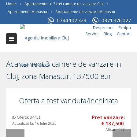
Home
>
Apartamente cu 3 trei camere de vanzare Cluj
>
Apartamente Manastur
>
Apartamente de vanzare Manastur
0744.102.323
0371.376.027
Despre noi
Echipa
Servicii
Blog
Contact
Apartament 3 camere de vanzare in
Cluj, zona Manastur, 137500 eur
Oferta a fost vanduta/inchiriata
Pret vanzare:
ID Oferta:
34451
€ 137,500
Actualizat la:
16 Iulie 2025
Afisari:
427