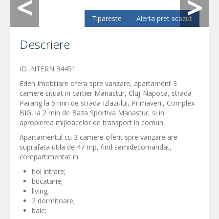
Tipareste
Alerta pret scazut
Descriere
ID INTERN 34451
Eden Imobiliare ofera spre vanzare, apartament 3
camere situat in cartier Manastur, Cluj-Napoca, strada
Parang la 5 min de strada Izlazului, Primaverii, Complex
BIG, la 2 min de Baza Sportiva Manastur, si in
apropierea mijloacelor de transport in comun.
Apartamentul cu 3 camere oferit spre vanzare are
suprafata utila de 47 mp, find semidecomandat,
compartimentat in:
hol intrare;
bucatarie;
living;
2 dormitoare;
baie;