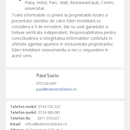
Piata, Hotel, Parc, Mall, Restaurant/pub, Centru
universitar,
Toate informatiile cu privire la proprietatile listate si
prezentate clientilor de catre Eden Imobiliare,se
considera a fi de incredere, dar nu sunt garantate si
trebuie verificate independent. Responsabilitatea pentru
corectitudinea si integritatea informatiilor continute in
ofertele agentiei apartine in exclusivitate proprietarilor,
Eden Imobiliare neasumandu-si nici o raspundere in
acest sens.
Paul Suciu
0751022947
paul@edenimobiliare.ro
Telefon mobil:
0744-102.323
Telefon mobil:
0733-980.081
Telefon fix:
0371-376.027
Email:
office@edenimobiliare.ro
Adresa:
str Dunarii nr 144, ap 2