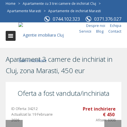
Home
>
Apartamente cu 3 trei camere de inchiriat Cluj
>
Apartamente Marasti
>
Apartamente de inchiriat Marasti
0744.102.323
0371.376.027
Despre noi
Echipa
Servicii
Blog
Contact
Apartament 3 camere de inchiriat in
Cluj, zona Marasti, 450 eur
Oferta a fost vanduta/inchiriata
Pret inchiriere
ID Oferta:
34212
€ 450
Actualizat la:
19 Februarie
2026
Afisari:
6906