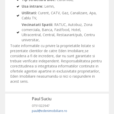
Usa intrare:
Lemn,
Utilitati:
Curent, CATV, Gaz, Canalizare, Apa,
Cablu TV,
Vecinatati Spatii:
RATUC, Autobuz, Zona
comerciala, Banca, Fastfood, Hotel,
Ultracentral, Central, Restaurant/pub, Centru
universitar,
Toate informatiile cu privire la proprietatile listate si
prezentate clientilor de catre Eden Imobiliare,se
considera a fi de incredere, dar nu sunt garantate si
trebuie verificate independent. Responsabilitatea pentru
corectitudinea si integritatea informatiilor continute in
ofertele agentiei apartine in exclusivitate proprietarilor,
Eden Imobiliare neasumandu-si nici o raspundere in
acest sens.
Paul Suciu
0751022947
paul@edenimobiliare.ro