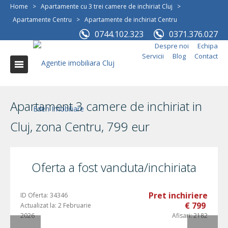
Home
>
Apartamente cu 3 trei camere de inchiriat Cluj
>
Apartamente Centru
>
Apartamente de inchiriat Centru
0744.102.323
0371.376.027
Despre noi
Echipa
Servicii
Blog
Contact
Apartament 3 camere de inchiriat in
Cluj, zona Centru, 799 eur
Oferta a fost vanduta/inchiriata
Pret inchiriere
ID Oferta:
34346
€ 799
Actualizat la:
2 Februarie
2026
Afisari:
2182