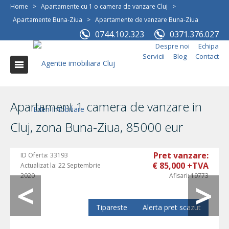
Home
>
Apartamente cu 1 o camera de vanzare Cluj
>
Apartamente Buna-Ziua
>
Apartamente de vanzare Buna-Ziua
0744.102.323
0371.376.027
Despre noi
Echipa
Servicii
Blog
Contact
Apartament 1 camera de vanzare in
Cluj, zona Buna-Ziua, 85000 eur
Pret vanzare:
ID Oferta:
33193
€ 85,000 +TVA
Actualizat la:
22 Septembrie
2020
Afisari:
19773
Tipareste
Alerta pret scazut