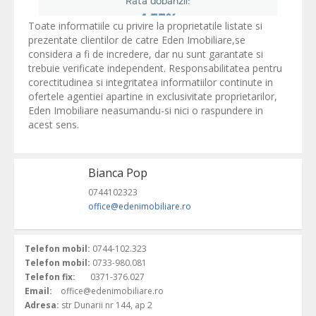
Toate informatiile cu privire la proprietatile listate si
prezentate clientilor de catre Eden Imobiliare,se
considera a fi de incredere, dar nu sunt garantate si
trebuie verificate independent. Responsabilitatea pentru
corectitudinea si integritatea informatiilor continute in
ofertele agentiei apartine in exclusivitate proprietarilor,
Eden Imobiliare neasumandu-si nici o raspundere in
acest sens.
Bianca Pop
0744102323
office@edenimobiliare.ro
Telefon mobil:
0744-102.323
Telefon mobil:
0733-980.081
Telefon fix:
0371-376.027
Email:
office@edenimobiliare.ro
Adresa:
str Dunarii nr 144, ap 2